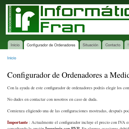
Pas
con
Informática
Tu tienda
prin
Fran
de
informática
en San
Ciprián
Inicio
Configurador de Ordenadores
Situación
Contacto
!
Menú principal
Inicio
Se encuentra usted aquí
Configurador de Ordenadores a Medi
Con la ayuda de este configurador de ordenadores podrás elegir los c
No dudes en contactar con nosotros en caso de duda.
Comienza eligiendo una de las configuraciones mostradas, después pod
Importante
: Actualmente el configurador incluye el precio con IVA
Imprimir con PVP
consultando la opción
. En algunas ocasiones debid