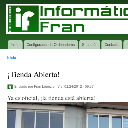
Pas
con
Informática
Tu tienda
prin
Fran
de
informática
en San
Ciprián
Inicio
Configurador de Ordenadores
Situación
Contacto
!
Menú principal
Inicio
Se encuentra usted aquí
¡Tienda Abierta!
Enviado por
Fran López
en Vie, 02/24/2012 - 09:57
Ya es oficial, ¡la tienda está abierta!